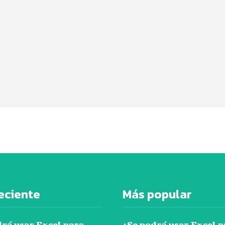
eciente
Más popular
drá usar Excel para
¿Se podrá usar Excel p