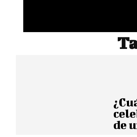
Ta
¿Cuá
cele
de 