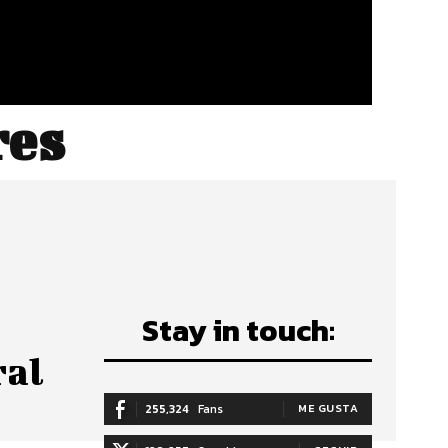
res
Stay in touch:
ral
255,324
Fans
ME GUSTA