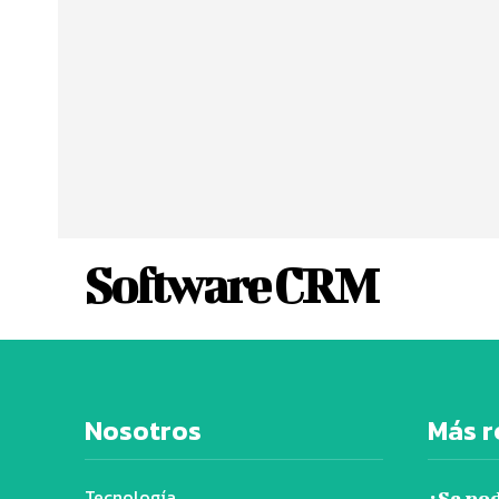
Software CRM
Nosotros
Más r
Tecnología
¿Se po