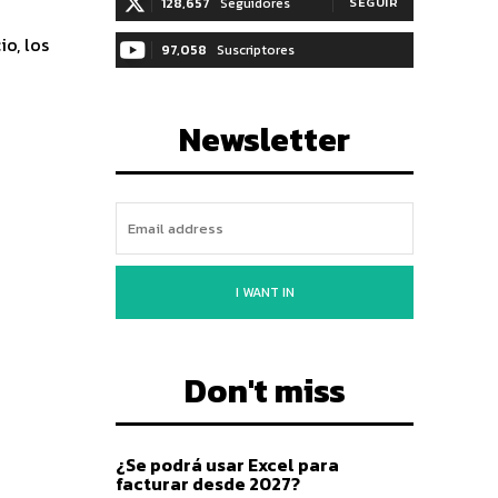
128,657
Seguidores
SEGUIR
io, los
97,058
Suscriptores
SUSCRIBIRTE
Newsletter
I WANT IN
Don't miss
¿Se podrá usar Excel para
facturar desde 2027?