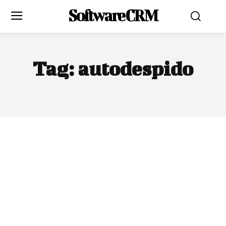
Software CRM
Tag:
autodespido