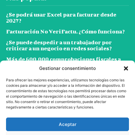
¿Se podrá usar Excel para facturar desde
2027?
Facturación No VeriFactu. ¿Cómo funciona?
¿Se puede despedir a un trabajador por
criticar a un negocio en redes sociales?
Más de 600.000 comprobaciones fiscales a
empresas y autónomos en 2025
Gestionar consentimiento
Para ofrecer las mejores experiencias, utilizamos tecnologías como las
Suscríbete
cookies para almacenar y/o acceder a la información del dispositivo. El
consentimiento de estas tecnologías nos permitirá procesar datos como
el comportamiento de navegación o las identificaciones únicas en este
sitio. No consentir o retirar el consentimiento, puede afectar
negativamente a ciertas características y funciones.
Aceptar
SUSCRIBIRME