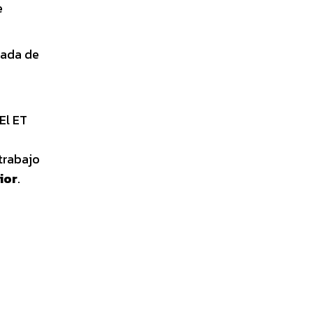
e
tada de
El ET
trabajo
ior
.