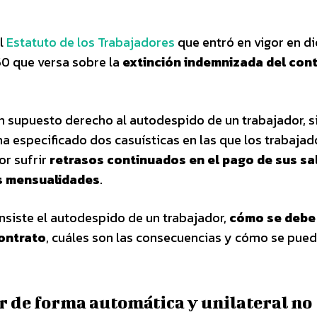
el
Estatuto de los Trabajadores
que entró en vigor en d
50 que versa sobre la
extinción indemnizada del con
n supuesto derecho al autodespido de un trabajador, s
 ha especificado dos casuísticas en las que los trabaja
or sufrir
retrasos continuados en el pago de sus sa
s mensualidades
.
nsiste el autodespido de un trabajador,
cómo se debe
contrato
, cuáles son las consecuencias y cómo se pue
r de forma automática y unilateral no