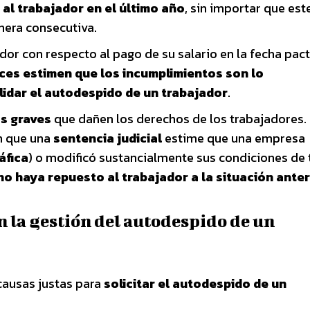
al trabajador en el último año
, sin importar que est
nera consecutiva.
ador con respecto al pago de su salario en la fecha pac
eces estimen que los incumplimientos son lo
idar el autodespido de un trabajador
.
s graves
que dañen los derechos de los trabajadores. 
n que una
sentencia judicial
estime que una empresa
áfica
) o modificó sustancialmente sus condiciones de 
no haya repuesto al trabajador a la situación anter
en la gestión del autodespido de un
causas justas para
solicitar el autodespido de un