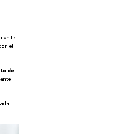
y
o en lo
con el
ato de
rante
cada