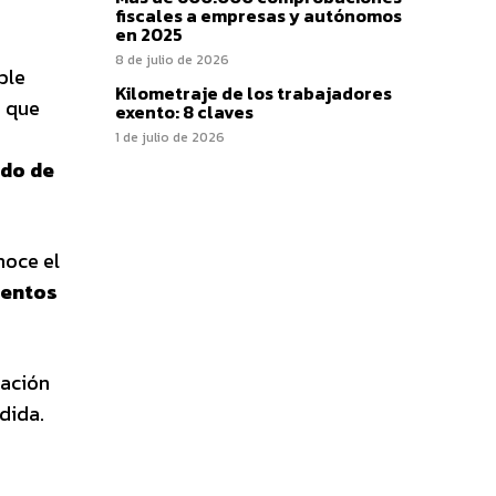
fiscales a empresas y autónomos
en 2025
8 de julio de 2026
ble
Kilometraje de los trabajadores
a que
exento: 8 claves
1 de julio de 2026
ido de
noce el
ientos
zación
dida.