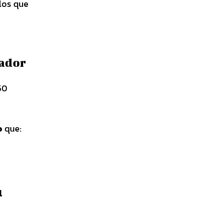
los que
jador
50
o
que:
l