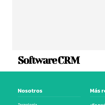
Software CRM
Nosotros
Más r
Tecnología
¿Se po