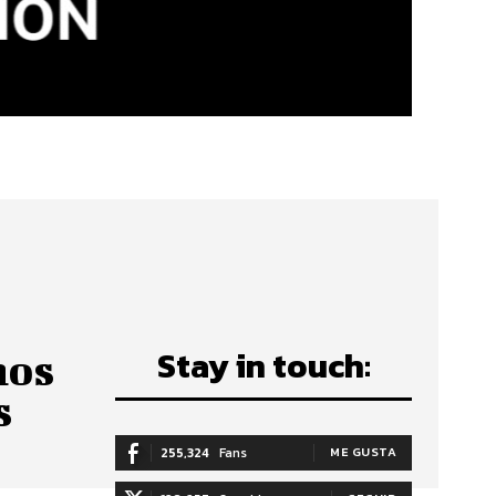
Stay in touch:
hos
s
255,324
Fans
ME GUSTA