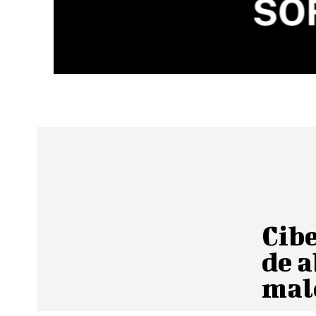
Cib
de a
mal