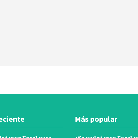
eciente
Más popular
drá usar Excel para
¿Se podrá usar Excel p