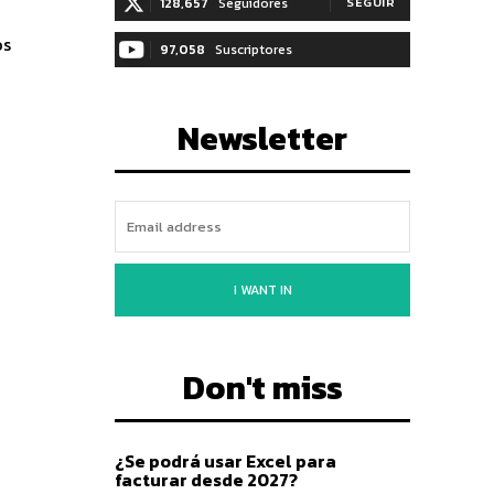
128,657
Seguidores
SEGUIR
os
97,058
Suscriptores
SUSCRIBIRTE
Newsletter
I WANT IN
Don't miss
¿Se podrá usar Excel para
facturar desde 2027?