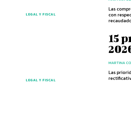
Las compr
con respec
LEGAL Y FISCAL
recaudad
15 p
202
MARTINA C
Las priori
rectificat
LEGAL Y FISCAL