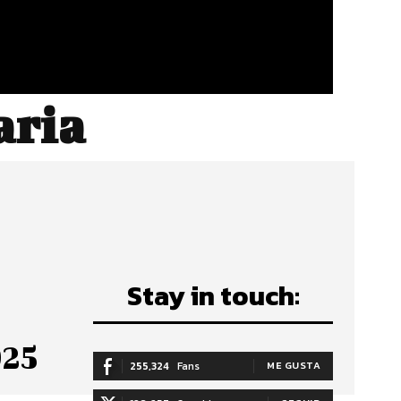
aria
Stay in touch:
025
255,324
Fans
ME GUSTA