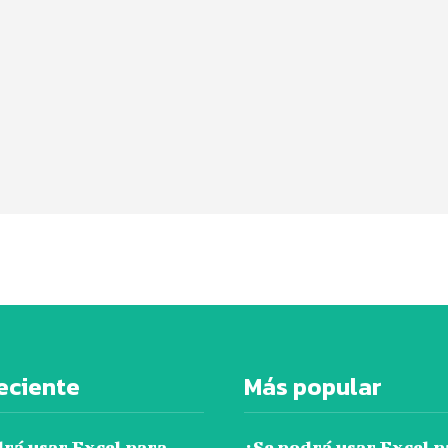
eciente
Más popular
drá usar Excel para
¿Se podrá usar Excel p