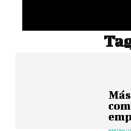
Ta
Más
com
emp
MARTINA C