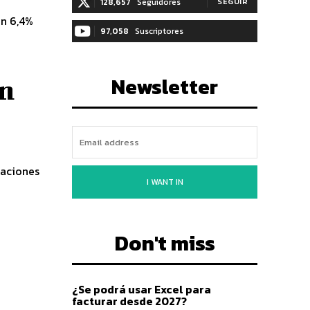
128,657
Seguidores
SEGUIR
un 6,4%
97,058
Suscriptores
SUSCRIBIRTE
Newsletter
en
raciones
I WANT IN
Don't miss
¿Se podrá usar Excel para
facturar desde 2027?