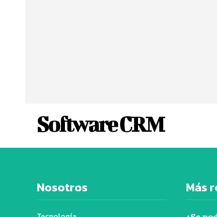
Software CRM
Nosotros
Más r
Tecnología
¿Se po