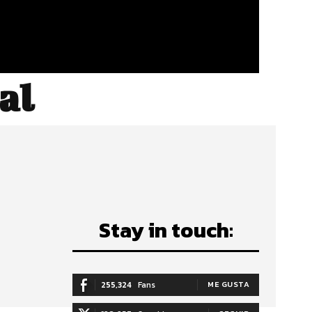
al
Stay in touch:
255,324
Fans
ME GUSTA