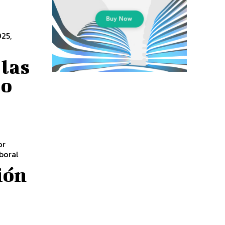
025,
 las
 o
or
boral
ión
a