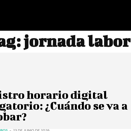
ag:
jornada labor
stro horario digital
gatorio: ¿Cuándo se va a
obar?
OBOS
-
23 DE JUNIO DE 2026