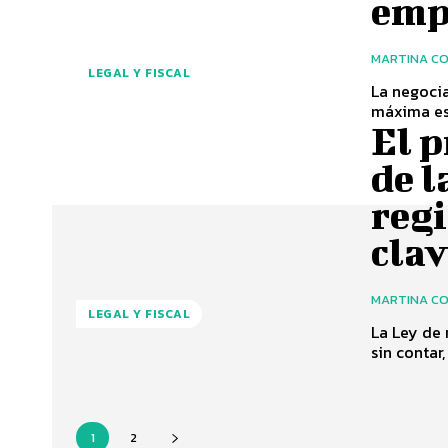
emp
MARTINA C
LEGAL Y FISCAL
La negocia
máxima est
El p
de l
regi
clav
MARTINA C
LEGAL Y FISCAL
La Ley de 
sin contar
1
2