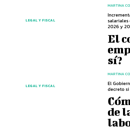
MARTINA C
Incrementa
salariales
LEGAL Y FISCAL
2026 y 2
El c
empr
sí?
MARTINA C
El Gobiern
LEGAL Y FISCAL
decreto si
Cóm
de l
lab