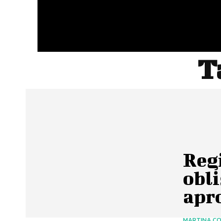
T
Regi
obli
apr
MARTINA C