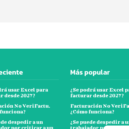
eciente
Más popular
drá usar Excel para
¿Se podrá usar Excel p
ar desde 2027?
facturar desde 2027?
ación No VeriFactu.
Facturación No VeriFa
funciona?
¿Cómo funciona?
ede despedir a un
¿Se puede despedir a u
dor por criticar a un
trabajador por critica