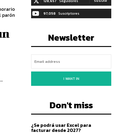
128,657
Seguidores
SEGUIR
horario
97,058
Suscriptores
l parón
SUSCRIBIRTE
un
Newsletter
I WANT IN
..
Don't miss
¿Se podrá usar Excel para
facturar desde 2027?