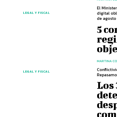
El Ministe
digital ob
LEGAL Y FISCAL
de agosto
5 co
regi
obje
MARTINA C
Conflictiv
LEGAL Y FISCAL
Repasamos 
Los 
det
des
com