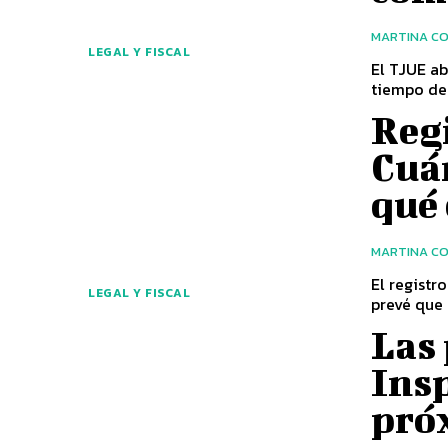
MARTINA C
LEGAL Y FISCAL
El TJUE a
tiempo de 
Regi
Cuán
qué 
MARTINA C
El registr
LEGAL Y FISCAL
prevé que 
Las 
Insp
pró