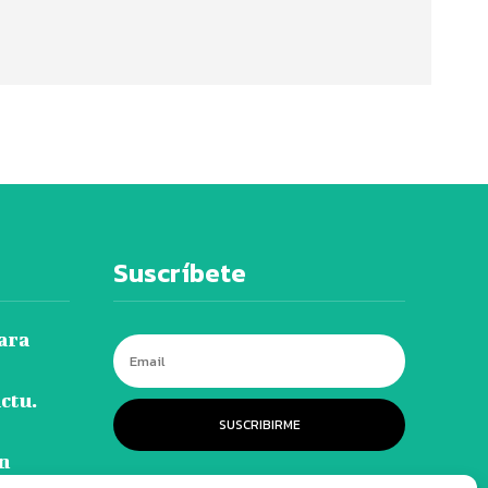
Suscríbete
ara
ctu.
SUSCRIBIRME
n
r a un