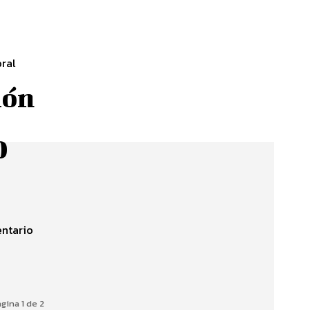
oral
ión
0
entario
gina 1 de 2